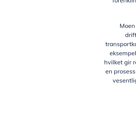
forenkli
Moen 
dri
transportk
eksempel 
hvilket gir 
en prosess-
vesentli