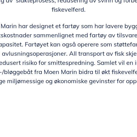
ng av slakteprosess, redusering av svinn og forb
fiskevelferd.
Marin har designet et fartøy som har lavere byg
ftskostnader sammenlignet med fartøy av tilsvar
apasitet. Fartøyet kan også operere som støttefar
avlusningsoperasjoner. All transport av fisk skjer
redusert risiko for smittespredning. Samlet vil en 
/bløggebåt fra Moen Marin bidra til økt fiskevelf
ge miljømessige og økonomiske gevinster for opp