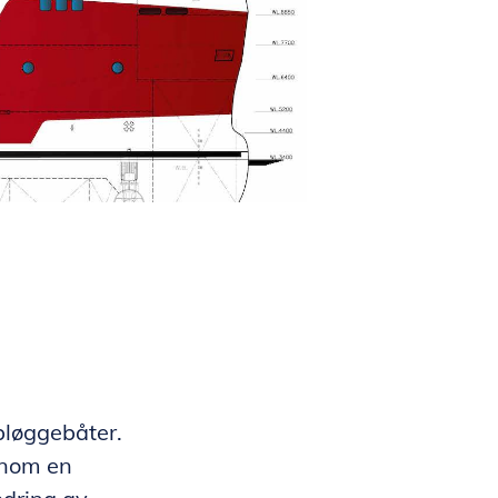
bløggebåter.
nnom en