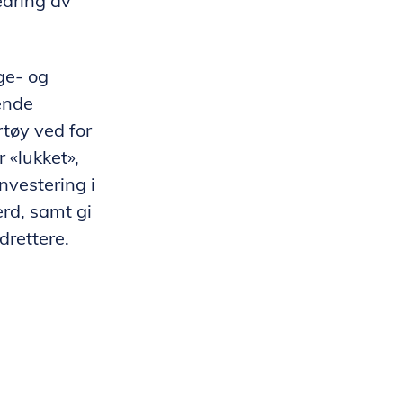
edring av
ge- og
ende
tøy ved for
 «lukket»,
investering i
erd, samt gi
drettere.