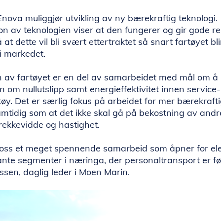
Enova muliggjør utvikling av ny bærekraftig teknologi.
 av teknologien viser at den fungerer og gir gode res
å at dette vil bli svært ettertraktet så snart fartøyet bli
i markedet.
 av fartøyet er en del av samarbeidet med mål om å
n om nullutslipp samt energieffektivitet innen service
øy. Det er særlig fokus på arbeidet for mer bærekrafti
amtidig som at det ikke skal gå på bekostning av andre
rekkevidde og hastighet.
r oss et meget spennende samarbeid som åpner for elek
nte segmenter i næringa, der personaltransport er før
ssen, daglig leder i Moen Marin.