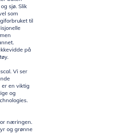
g sjø. Slik
vel som
iforbruket til
isjonelle
, men
annet.
ekkevidde på
tøy.
cal. Vi ser
ående
er en viktig
tige og
echnologies.
nfor næringen.
styr og grønne