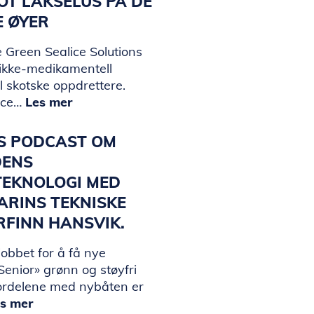
T LAKSELUS PÅ DE
E ØYER
 Green Sealice Solutions
 ikke-medikamentell
il skotske oppdrettere.
ice…
Les mer
KS PODCAST OM
DENS
TEKNOLOGI MED
ARINS TEKNISKE
ORFINN HANSVIK.
jobbet for å få nye
enior» grønn og støyfri
ordelene med nybåten er
s mer