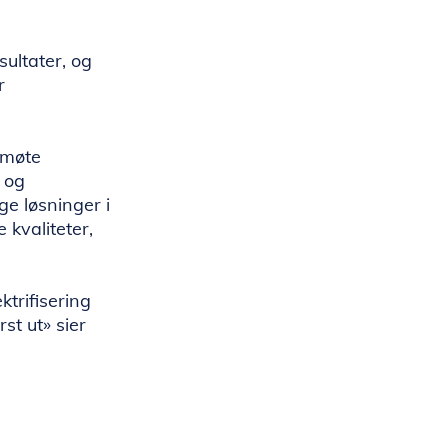
ultater, og
r
 møte
- og
ge løsninger i
 kvaliteter,
trifisering
st ut» sier