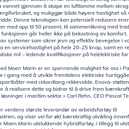
ra vannet gjennom å skape en luftlomme mellom skrog o
ergiforbruket, og muliggjør både høyere hastighet så 
idde. Denne teknologien kan potensielt redusere energ
r med opp til 50 prosent, til sammenlikning med trad
 funksjonen går heller ikke på bekostning av komfort
av systemer som sikrer jevn og effektiv bevegelse i v
 ha en servicehastighet på hele 20-25 knop, samt en r
utiske mil – ledende kvalifikasjoner på helelektriske far
med Moen Marin er en spennende mulighet for oss i Pas
tte i gang med å utvikle fremtidens elektriske hurtigg
sportbåter med rekordlang rekkevidde. Enova-støtten 
or å realisere dette og bidrar til å drive frem bærekraf
 løsninger i maritim sektor.» Carl Rehn, CEO Pascal T
 verdens største leverandør av arbeidsfartøy til
trien, og viser vei for økt bærekraftig utvikling inne
r Moen Marin utelukkende hybridfartøy, i tillegg til ut