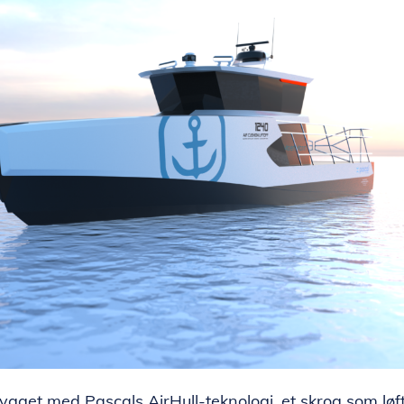
ygget med Pascals AirHull-teknologi, et skrog som løf