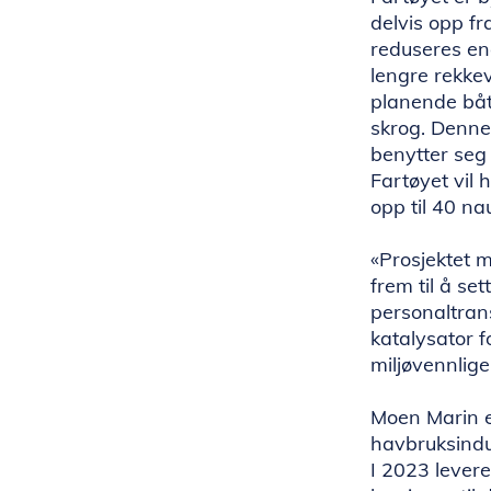
delvis opp f
reduseres en
lengre rekkev
planende båte
skrog. Denne
benytter seg 
Fartøyet vil
opp til 40 na
«Prosjektet 
frem til å se
personaltran
katalysator f
miljøvennlige
Moen Marin er
havbruksindus
I 2023 levere