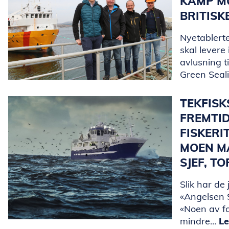
KAMP MO
BRITISK
Nyetablerte
skal levere
avlusning t
Green Seal
TEKFIS
FREMTI
FISKERI
MOEN M
SJEF, T
Slik har de 
«Angelsen S
«Noen av f
mindre…
Le