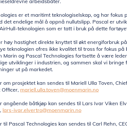
 dieseldrevne arbeidsbåter.
logies er et maritimt teknologiselskap, og har fokus 
 det endelige mål å oppnå nullutslipp. Pascal er utvi
rHull-teknologien som er tatt i bruk på dette fartøyet
er høy hastighet direkte knyttet til økt energiforbruk p
 teknologien ofres ikke kvalitet til tross for fokus på
en Marin og Pascal Technologies fortsette å være lede
ige utviklinger i industrien, og sammen skal vi bringe
sninger ut på markedet.
om prosjektet kan sendes til Mariell Ulla Toven, Chie
Officer,
mariell.ulla.toven@moenmarin.no
 angående båtkjøp kan sendes til Lars Ivar Viken Elv
r,
lars-ivar.elvertro@moenmarin.no
 til Pascal Technologies kan sendes til Carl Rehn, CE