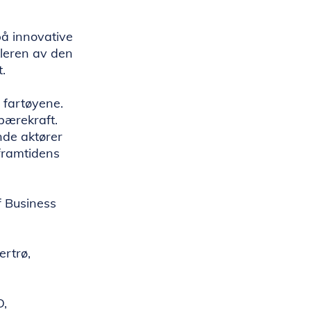
på innovative
kleren av den
.
å fartøyene.
 bærekraft.
nde aktører
 framtidens
f Business
ertrø,
O,