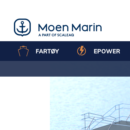
Skip
to
content
FARTØY
EPOWER