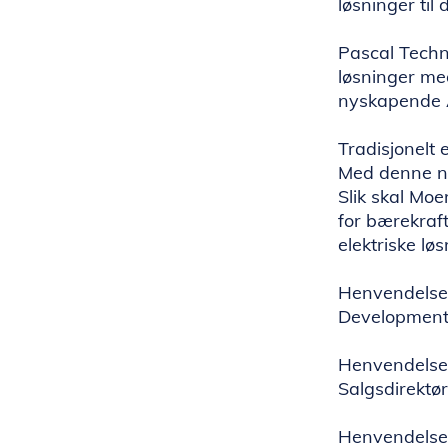
løsninger til
Pascal Techno
løsninger med
nyskapende Ai
Tradisjonelt 
Med denne nye
Slik skal Mo
for bærekraft
elektriske lø
Henvendelser 
Development 
Henvendelser
Salgsdirektø
Henvendelser