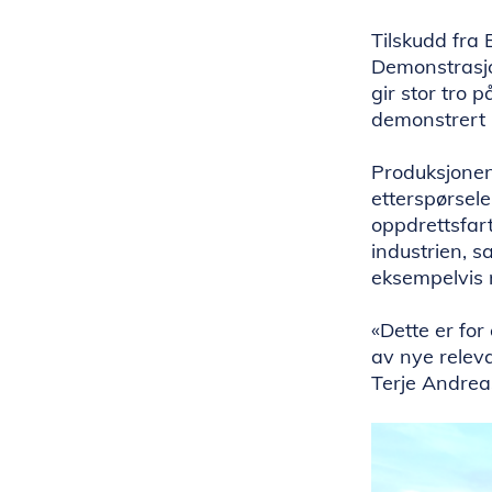
Tilskudd fra 
Demonstrasjon
gir stor tro p
demonstrert 
Produksjonen
etterspørsele
oppdrettsfart
industrien, s
eksempelvis 
«Dette er fo
av nye releva
Terje Andrea