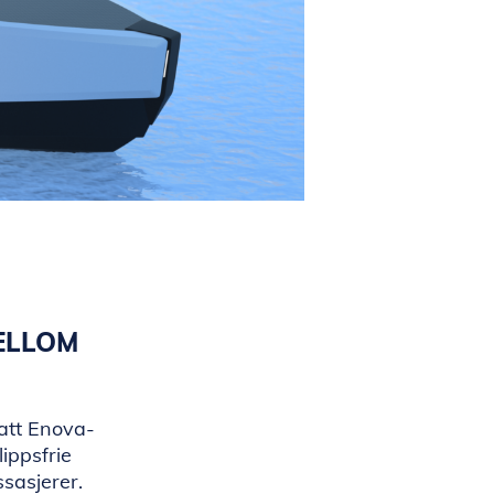
MELLOM
att Enova-
lippsfrie
ssasjerer.