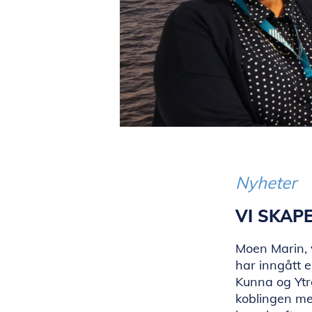
Nyheter
VI SKAP
Moen Marin, v
har inngått 
Kunna og Ytr
koblingen me