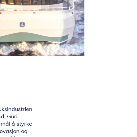
uksindustrien,
d, Guri
mål å styrke
novasjon og