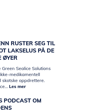
NN RUSTER SEG TIL
T LAKSELUS PÅ DE
E ØYER
 Green Sealice Solutions
 ikke-medikamentell
il skotske oppdrettere.
ice…
Les mer
KS PODCAST OM
DENS