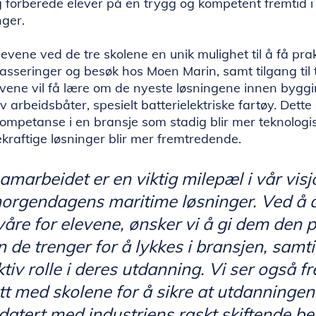
g forberede elever på en trygg og kompetent fremtid i
nger.
levene ved de tre skolene en unik mulighet til å få prak
asseringer og besøk hos Moen Marin, samt tilgang ti
levene vil få lære om de nyeste løsningene innen bygg
v arbeidsbåter, spesielt batterielektriske fartøy. Dette
ompetanse i en bransje som stadig blir mer teknologi
kraftige løsninger blir mer fremtredende.
amarbeidet er en viktig milepæl i vår vis
orgendagens maritime løsninger. Ved å 
åre for elevene, ønsker vi å gi dem den p
n de trenger for å lykkes i bransjen, samt
ktiv rolle i deres utdanning. Vi ser også fr
tt med skolene for å sikre at utdanningen
atert med industriens raskt skiftende be