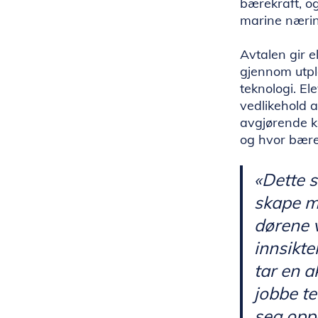
bærekraft, o
marine næri
Avtalen gir e
gjennom utpl
teknologi. E
vedlikehold a
avgjørende k
og hvor bære
«Dette s
skape m
dørene v
innsikte
tar en a
jobbe te
seg oppd