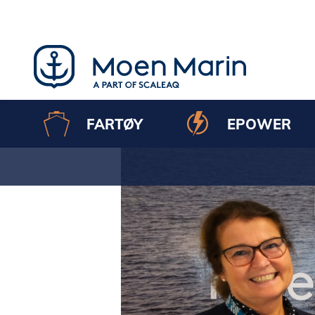
Skip
to
content
FARTØY
EPOWER