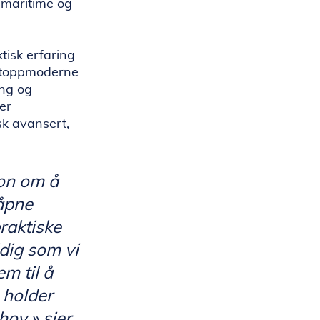
 maritime og
tisk erfaring
l toppmoderne
ing og
 er
sk avansert,
jon om å
åpne
raktiske
idig som vi
em til å
 holder
hov.»
sier