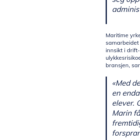
administ
Maritime yrk
samarbeidet 
innsikt i dri
ulykkesrisikoe
bransjen, sam
«Med den
en enda
elever.
Marin få
fremtidi
forspran