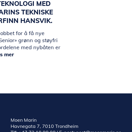
TEKNOLOGI MED
ARINS TEKNISKE
ORFINN HANSVIK.
jobbet for å få nye
enior» grønn og støyfri
ordelene med nybåten er
s mer
Moen Marin
Havnegata 7, 7010 Trondheim