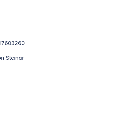
, 47603260
on Steinar