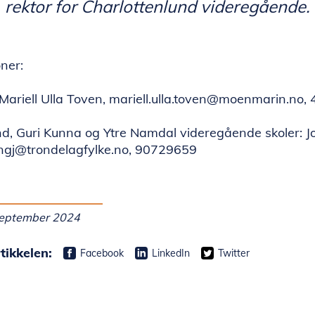
 rektor for Charlottenlund videregående.
oner:
Mariell Ulla Toven, mariell.ulla.toven@moenmarin.no
nd, Guri Kunna og Ytre Namdal videregående skoler: J
jongj@trondelagfylke.no, 90729659
 september 2024
tikkelen:
Facebook
LinkedIn
Twitter