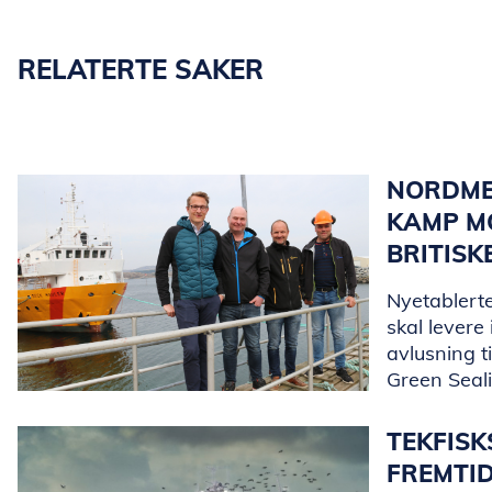
RELATERTE SAKER
NORDME
KAMP MO
BRITISK
Nyetablerte
skal levere
avlusning t
Green Seal
TEKFIS
FREMTI