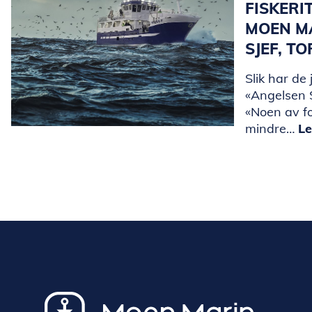
FISKERI
MOEN M
SJEF, T
Slik har de 
«Angelsen S
«Noen av f
mindre…
Le