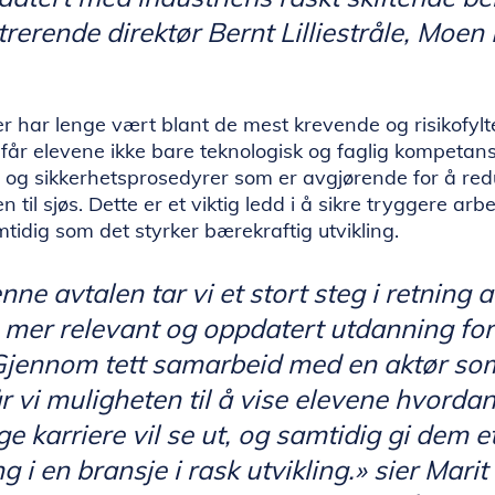
rerende direktør Bernt Lilliestråle, Moen
er har lenge vært blant de mest krevende og risikofyl
får elevene ikke bare teknologisk og faglig kompetan
ft- og sikkerhetsprosedyrer som er avgjørende for å re
n til sjøs. Dette er et viktig ledd i å sikre tryggere arb
tidig som det styrker bærekraftig utvikling.
ne avtalen tar vi et stort steg i retning a
 mer relevant og oppdatert utdanning for
 Gjennom tett samarbeid med en aktør s
r vi muligheten til å vise elevene hvorda
ge karriere vil se ut, og samtidig gi dem e
g i en bransje i rask utvikling.»
sier Marit