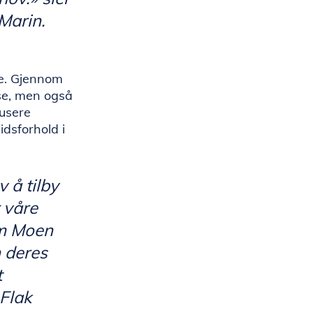
 Marin.
te. Gjennom
se, men også
dusere
eidsforhold i
v å tilby
 våre
om Moen
n deres
t
 Flak