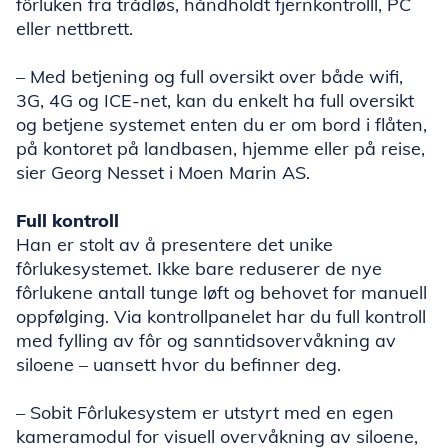
fôrluken fra trådløs, håndholdt fjernkontrolll, PC
eller nettbrett.
– Med betjening og full oversikt over både wifi,
3G, 4G og ICE-net, kan du enkelt ha full oversikt
og betjene systemet enten du er om bord i flåten,
på kontoret på landbasen, hjemme eller på reise,
sier Georg Nesset i Moen Marin AS.
Full kontroll
Han er stolt av å presentere det unike
fôrlukesystemet. Ikke bare reduserer de nye
fôrlukene antall tunge løft og behovet for manuell
oppfølging. Via kontrollpanelet har du full kontroll
med fylling av fôr og sanntidsovervåkning av
siloene – uansett hvor du befinner deg.
– Sobit Fôrlukesystem er utstyrt med en egen
kameramodul for visuell overvåkning av siloene,