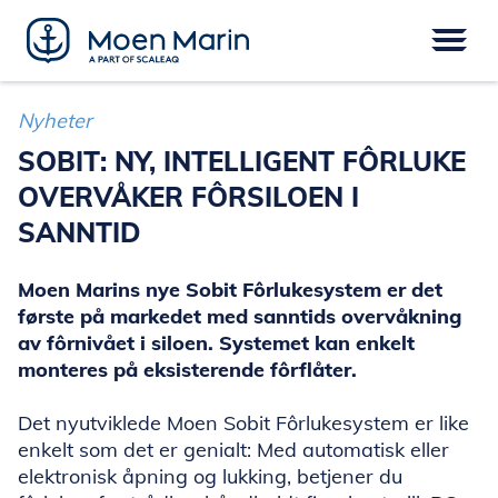
Skip
to
content
Meny
FARTØY
EPOWER
UTSTYR
Nyheter
SERVICE
DIGITAL
FINANSIERING
SOBIT: NY, INTELLIGENT FÔRLUKE
OVERVÅKER FÔRSILOEN I
SANNTID
Moen Marins nye Sobit Fôrlukesystem er det
første på markedet med sanntids overvåkning
av fôrnivået i siloen. Systemet kan enkelt
monteres på eksisterende fôrflåter.
Det nyutviklede Moen Sobit Fôrlukesystem er like
enkelt som det er genialt: Med automatisk eller
elektronisk åpning og lukking, betjener du