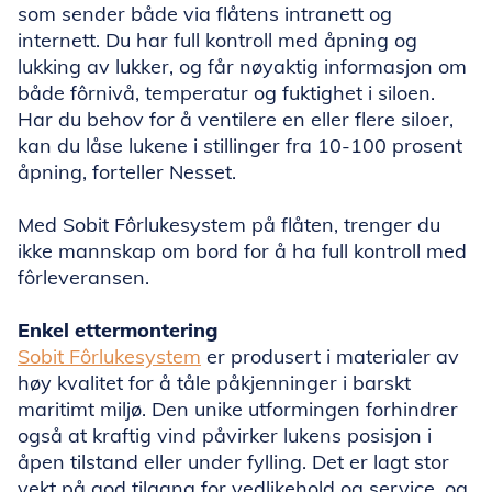
som sender både via flåtens intranett og
internett. Du har full kontroll med åpning og
lukking av lukker, og får nøyaktig informasjon om
både fôrnivå, temperatur og fuktighet i siloen.
Har du behov for å ventilere en eller flere siloer,
kan du låse lukene i stillinger fra 10-100 prosent
åpning, forteller Nesset.
Med Sobit Fôrlukesystem på flåten, trenger du
ikke mannskap om bord for å ha full kontroll med
fôrleveransen.
Enkel ettermontering
Sobit Fôrlukesystem
er produsert i materialer av
høy kvalitet for å tåle påkjenninger i barskt
maritimt miljø. Den unike utformingen forhindrer
også at kraftig vind påvirker lukens posisjon i
åpen tilstand eller under fylling. Det er lagt stor
vekt på god tilgang for vedlikehold og service, og