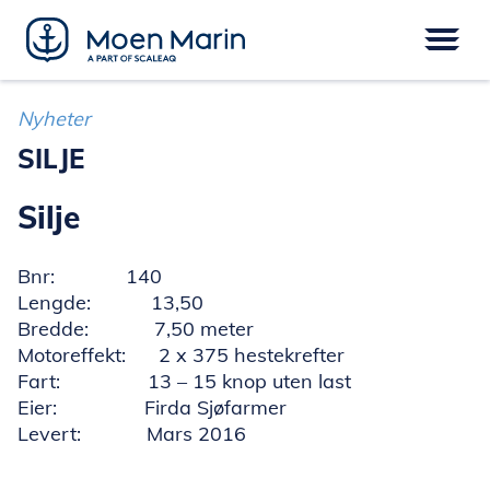
Skip
to
content
Meny
FARTØY
EPOWER
UTSTYR
Nyheter
SERVICE
DIGITAL
FINANSIERING
SILJE
Silje
Bnr: 140
Lengde: 13,50
Bredde: 7,50 meter
Motoreffekt: 2 x 375 hestekrefter
Fart: 13 – 15 knop uten last
Eier: Firda Sjøfarmer
Levert: Mars 2016