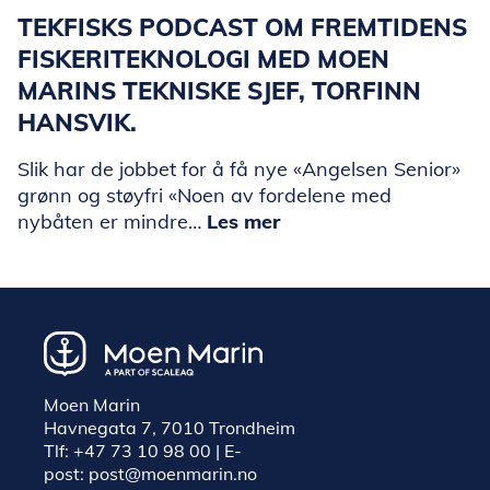
TEKFISKS PODCAST OM FREMTIDENS
FISKERITEKNOLOGI MED MOEN
MARINS TEKNISKE SJEF, TORFINN
HANSVIK.
Slik har de jobbet for å få nye «Angelsen Senior»
grønn og støyfri «Noen av fordelene med
nybåten er mindre…
Les mer
Moen Marin
Havnegata 7, 7010 Trondheim
Tlf:
+47 73 10 98 00
| E-
post:
post@moenmarin.no