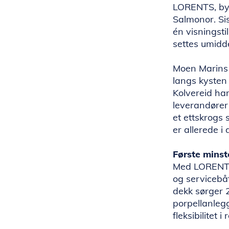
LORENTS, byg
Salmonor. Sis
én visningst
settes umidde
Moen Marins 
langs kysten 
Kolvereid har 
leverandører 
et ettskrogs 
er allerede 
Første mins
Med LORENTS 
og servicebå
dekk sørger 
porpellanlegg
fleksibilitet i