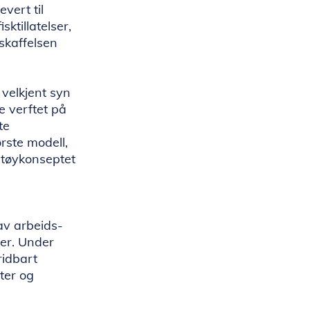
vert til
ktillatelser,
skaffelsen
velkjent syn
e verftet på
te
rste modell,
artøykonseptet
av arbeids-
ter. Under
ridbart
ter og