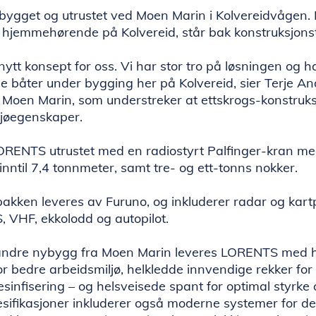
ygget og utrustet ved Moen Marin i Kolvereidvågen.
 hjemmehørende på Kolvereid, står bak konstruksjons
 nytt konsept for oss. Vi har stor tro på løsningen og ha
de båter under bygging her på Kolvereid, sier Terje A
i Moen Marin, som understreker at ettskrogs-konstruks
jøegenskaper.
ORENTS utrustet med en radiostyrt Palfinger-kran m
inntil 7,4 tonnmeter, samt tre- og ett-tonns nokker.
akken leveres av Furuno, og inkluderer radar og kart
, VHF, ekkolodd og autopilot.
 andre nybygg fra Moen Marin leveres LORENTS med he
 bedre arbeidsmiljø, helkledde innvendige rekker for 
sinfisering – og helsveisede spant for optimal styrke o
esifikasjoner inkluderer også moderne systemer for de