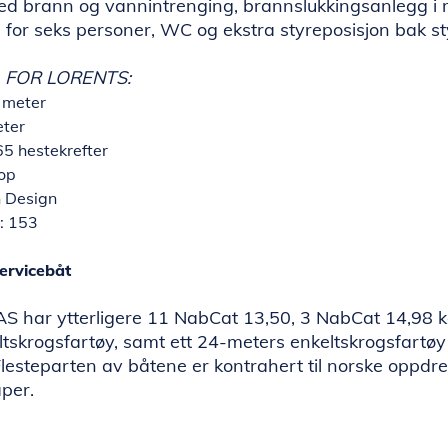
ed brann og vannintrenging, brannslukkingsanlegg i
 for seks personer, WC og ekstra styreposisjon bak st
 FOR LORENTS:
 meter
eter
65 hestekrefter
nop
n Design
: 153
ervicebåt
S har ytterligere 11 NabCat 13,50, 3 NabCat 14,98 
tskrogsfartøy, samt ett 24-meters enkeltskrogsfartøy i
lesteparten av båtene er kontrahert til norske oppdre
aper.