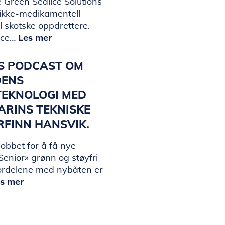
 Green Sealice Solutions
 ikke-medikamentell
il skotske oppdrettere.
ice…
Les mer
KS PODCAST OM
DENS
TEKNOLOGI MED
ARINS TEKNISKE
ORFINN HANSVIK.
jobbet for å få nye
enior» grønn og støyfri
ordelene med nybåten er
s mer