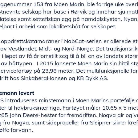
genummer 153 fra Moen Marin, ble forrige uke overle
tnevnte selskap har base i Rørvik og innehar sju matfis
illatelse samt settefiskanlegg på namdalskysten. Nyan
lbart i arbeid som lokalitetsbåt for selskapet.
oppdrettskatamaraner i NabCat-serien er allerede et 
av Vestlandet, Midt- og Nord-Norge. Det tradisjonsrik
i løpet av få år omstilt seg til å bli en av landets størs
av båttypen. I 2015 lanserte Moen Marin sin hittil stø
servicefartøy på 23,98 meter. Det multifunksjonelle f
i drift hos SinkabergHansen og KB Dykk AS.
temann levert
introduseres minstemann i Moen Marins portefølje 
ter til havbruksnæringa. Fartøyet måler 10,65 x 5 me
265 John Deere-hester for fremdriften. Nogva gir og v
 fra Nogva, samt sidepropeller fra Sleipner sikrer kref
 røffe farvann.