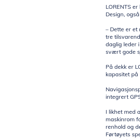
LORENTS er b
Design, også
– Dette er et
tre tilsvaren
daglig leder 
svært gode s
På dekk er L
kapasitet på 
Navigasjonsp
integrert GPS
I likhet med
maskinrom for
renhold og de
Førtøyets sp