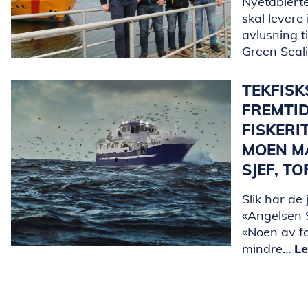
Nyetablerte
skal levere
avlusning t
Green Seal
TEKFIS
FREMTI
FISKERI
MOEN M
SJEF, T
Slik har de 
«Angelsen S
«Noen av f
mindre…
Le