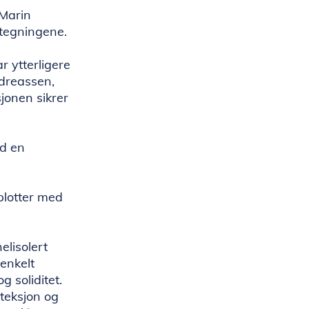
 Marin
tegningene.
r ytterligere
ndreassen,
jonen sikrer
ed en
plotter med
lisolert
enkelt
g soliditet.
teksjon og