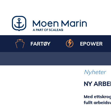
Skip
to
content
FARTØY
EPOWER
Nyheter
NY ARBE
Med ettskro
fullt arbeids