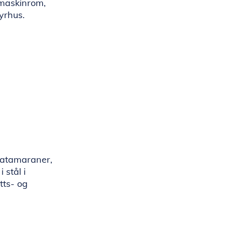
 maskinrom,
yrhus.
katamaraner,
 stål i
tts- og