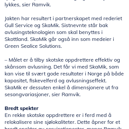
lykkes, sier Ramvik.
Jakten har resultert i partnerskapet med rederiet
Gull Service og SkaMik. Sistnevnte står bak
avlusingsteknologien som skal benyttes i
Skottland. SkaMik går også inn som medeier i
Green Sealice Solutions.
– Målet er å tilby skotske oppdrettere effektiv og
skånsom avlusning. Det får vi med SkaMik, som
kan vise til svært gode resultater i Norge på både
kapasitet, fiskevelferd og avlusningseffekt.
SkaMik er dessuten enkel å dimensjonere ut fra
sesongvariasjoner, sier Ramvik.
Bredt spekter
En rekke skotske oppdrettere er i ferd med å
relokalisere sine sjølokaliteter. Dette åpner for et
bredt spekter av servicetjenester, mener Ramvik.