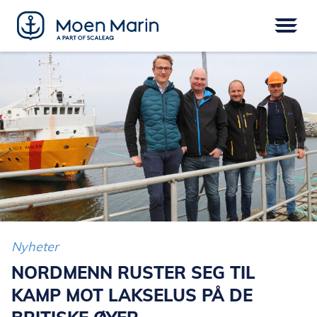
Skip
to
content
Meny
FARTØY
EPOWER
UTSTYR
SERVICE
DIGITAL
FINANSIERING
Nyheter
NORDMENN RUSTER SEG TIL
KAMP MOT LAKSELUS PÅ DE