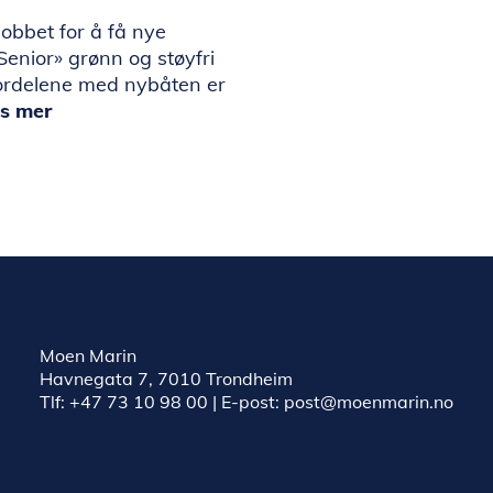
jobbet for å få nye
enior» grønn og støyfri
ordelene med nybåten er
s mer
Moen Marin
Havnegata 7, 7010 Trondheim
Tlf:
+47 73 10 98 00
| E-post:
post@moenmarin.no