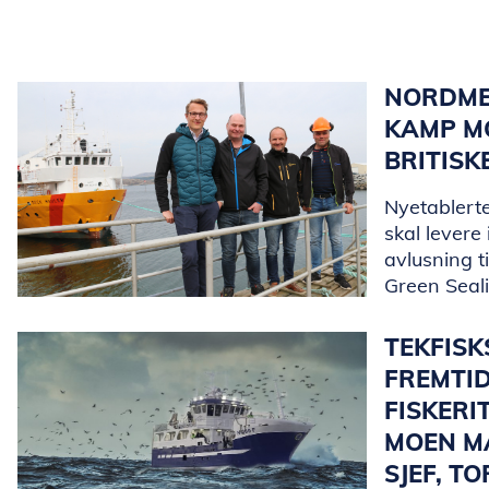
NORDME
KAMP MO
BRITISK
Nyetablerte
skal levere
avlusning t
Green Seal
TEKFIS
FREMTI
FISKERI
MOEN M
SJEF, T