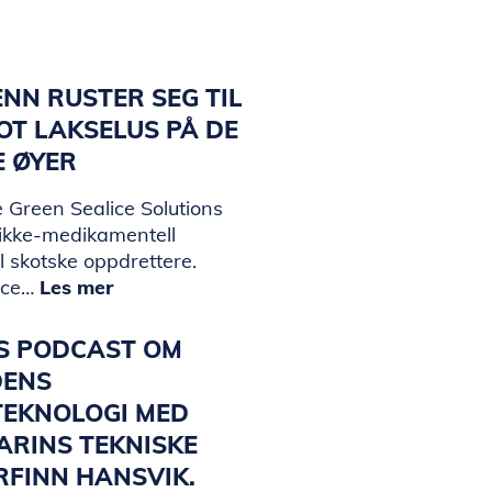
NN RUSTER SEG TIL
T LAKSELUS PÅ DE
E ØYER
 Green Sealice Solutions
 ikke-medikamentell
il skotske oppdrettere.
ice…
Les mer
KS PODCAST OM
DENS
TEKNOLOGI MED
ARINS TEKNISKE
ORFINN HANSVIK.