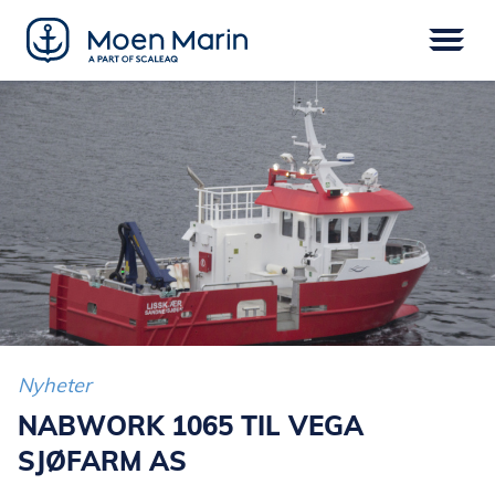
Skip
to
content
Meny
FARTØY
EPOWER
UTSTYR
SERVICE
DIGITAL
FINANSIERING
Nyheter
NABWORK 1065 TIL VEGA
SJØFARM AS