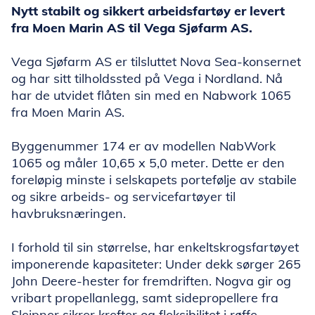
Nytt stabilt og sikkert arbeidsfartøy er levert
fra Moen Marin AS til Vega Sjøfarm AS.
Vega Sjøfarm AS er tilsluttet Nova Sea-konsernet
og har sitt tilholdssted på Vega i Nordland. Nå
har de utvidet flåten sin med en Nabwork 1065
fra Moen Marin AS.
Byggenummer 174 er av modellen NabWork
1065 og måler 10,65 x 5,0 meter. Dette er den
foreløpig minste i selskapets portefølje av stabile
og sikre arbeids- og servicefartøyer til
havbruksnæringen.
I forhold til sin størrelse, har enkeltskrogsfartøyet
imponerende kapasiteter: Under dekk sørger 265
John Deere-hester for fremdriften. Nogva gir og
vribart propellanlegg, samt sidepropellere fra
Sleipner sikrer krefter og fleksibilitet i røffe