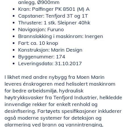
anlegg, Ø900mm
Kran: Palfinger PK 8501 (M) A
Capstaner: Tenfjord 3T og 1T
Thrustere: 1 stk. Sleipner 40hk
Navigasjon: Furuno
Brannslokking i maskinrom: Inergen
Fart: ca. 10 knop
Konstruksjon: Marin Design
Byggenummer: 174
Leveringsdato: 31.10.2017
I likhet med andre nybygg fra Moen Marin
leveres énskrogeren med helisolert maskinrom
for bedre arbeidsmiljø, hydraulisk
høytrykksvasker fra Tenfjord Industrier, helkledde
innvendige rekker for enkelt renhold og
desinfisering. Fartøyets spesifikasjoner inkluderer
også moderne systemer for deteksjon og
alarmering ved brann og vannintrenging,