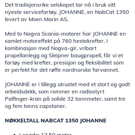
Det tradisjonsrike selskapet tar nå i bruk sitt
nyeste servicefartøy, JOHANNE, en NabCat 1350
levert av Moen Marin AS.
Med to Nogva Scania-motorer har JOHANNE en
samlet motoreffekt på 760 hestekrefter. I
kombinasjon med Nogva-gir, vribart
propellanlegg og Sleipner baugpropell, får vi et
fartøy med krefter, presisjon og fleksibilitet som
er perfekt for det røffe nordnorske farvannet.
JOHANNE er i tillegg utrustet med et stort og godt
arbeidsdekk, som rommer en radiostyrt
Palfinger-kran på solide 32 tonnmeter, samt tre
og fem tonns capstaner.
NØKKELTALL NABCAT 1350 JOHANNE
Lengde: 13,50 meter