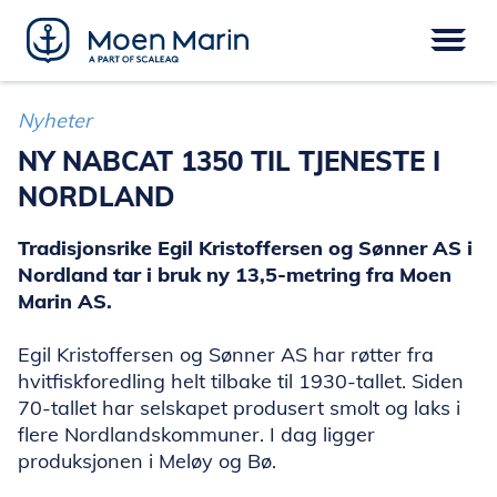
Skip
to
content
Meny
FARTØY
EPOWER
UTSTYR
Nyheter
SERVICE
DIGITAL
FINANSIERING
NY NABCAT 1350 TIL TJENESTE I
NORDLAND
Tradisjonsrike Egil Kristoffersen og Sønner AS i
Nordland tar i bruk ny 13,5-metring fra Moen
Marin AS.
Egil Kristoffersen og Sønner AS har røtter fra
hvitfiskforedling helt tilbake til 1930-tallet. Siden
70-tallet har selskapet produsert smolt og laks i
flere Nordlandskommuner. I dag ligger
produksjonen i Meløy og Bø.