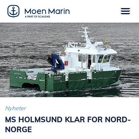
Skip
to
content
Meny
FARTØY
EPOWER
UTSTYR
SERVICE
DIGITAL
FINANSIERING
Nyheter
MS HOLMSUND KLAR FOR NORD-
NORGE