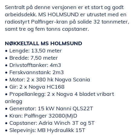
Sentralt på denne versjonen er et stort og godt
arbeidsdekk. MS HOLMSUND er utrustet med en
radiostyrt Palfinger-kran på solide 32 tonnmeter,
samt tre og fem tonns capstaner.
NØKKELTALL MS HOLMSUND
• Lengde: 13,50 meter
• Bredde: 7,50 meter
• Drivstofftanker: 4m3
• Ferskvannstank: 2m3
• Motor: 2 x 380 hk Nogva Scania
• Gir: 2 x Nogva HC168
• Propellanlegg: 2 x Nogva 4 bladet vribart
anlegg
• Generator: 15 kW Nanni QLS22T
• Kran: Palfinger 32080(M)D
• Capstaner: Adria Winch 3T og 5T
• Slepevinjs: MB Hydraulikk 15T