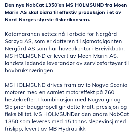
Den nye NabCat 1350’en MS HOLMSUND fra Moen
Marin AS skal bidra til effektiv produksjon i et av
Nord-Norges største fiskerikonsern.
Katamaranen settes nå i arbeid for Nergård
Sørøya AS, som er datteren til sjømatgiganten
Nergård AS som har hovedkontor i Breivikbotn.
MS HOLMSUND er levert av Moen Marin AS,
landets ledende leverandør av servicefartøyer til
havbruksnæringen.
MS HOLMSUND drives fram av to Nogva Scania
motorer med en samlet motoreffekt på 760
hestekrefter. I kombinasjon med Nogva gir og
Sleipner baugpropell gir dette kraft, presisjon og
fleksibilitet. MS HOLMSUNDer den andre NabCat
1350 som leveres med 15 tonns slepevinsj med
frislipp, levert av MB Hydraulikk.