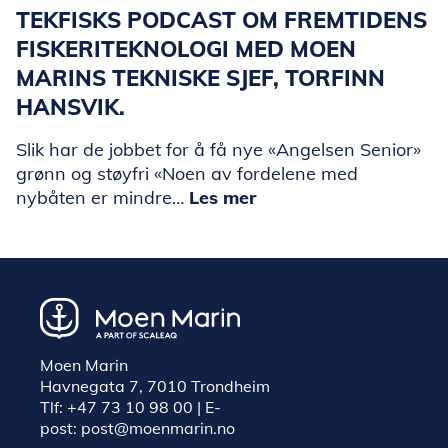
TEKFISKS PODCAST OM FREMTIDENS
FISKERITEKNOLOGI MED MOEN
MARINS TEKNISKE SJEF, TORFINN
HANSVIK.
Slik har de jobbet for å få nye «Angelsen Senior»
grønn og støyfri «Noen av fordelene med
nybåten er mindre…
Les mer
Moen Marin
Havnegata 7, 7010 Trondheim
Tlf:
+47 73 10 98 00
| E-
post:
post@moenmarin.no