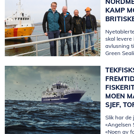
NORDME
KAMP MO
BRITISK
Nyetablerte
skal levere
avlusning t
Green Seal
TEKFIS
FREMTI
FISKERI
MOEN M
SJEF, T
Slik har de 
«Angelsen S
«Noen av f