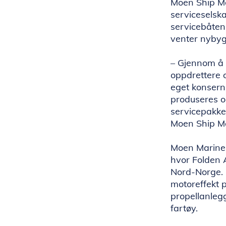
Moen Ship Ma
serviceselska
servicebåten
venter nyby
– Gjennom å l
oppdrettere o
eget konser
produseres o
servicepakke 
Moen Ship M
Moen Mariner 
hvor Folden A
Nord-Norge. 
motoreffekt p
propellanlegg 
fartøy.