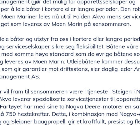
nagement gjør det mulig for oppdrettsselskaper og
per å leie båter i kortere eller lengre perioder. Den ro
 Moen Mariner leies nå ut til Folden Akva mens servic
gget som leveres av Moen Marin på sensommeren.
eie båter og utstyr fra oss i kortere eller lengre peri
g serviceselskaper sikre seg fleksibilitet. Båtene våre
n med samme høye standard som de øvrige båtene s
g leveres av Moen Marin. Utleiebåtene kommer dess
som gir garantier mot driftsstans, sier daglig leder Ar
anagement AS.
vil fram til sensommeren være i tjeneste i Steigen i 
kva leverer spesialiserte servicetjenester til oppdrette
Fartøyet har med sine to Nogva Deere-motorer en sa
å 750 hestekrefter. Dette, i kombinasjon med Nogva-g
og Sleipner baugpropell, gir et kraftfullt, presist og fl