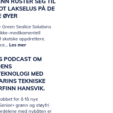
NN RUSTER SEG TIL
T LAKSELUS PÅ DE
E ØYER
 Green Sealice Solutions
 ikke-medikamentell
il skotske oppdrettere.
ice…
Les mer
KS PODCAST OM
DENS
TEKNOLOGI MED
ARINS TEKNISKE
ORFINN HANSVIK.
jobbet for å få nye
enior» grønn og støyfri
ordelene med nybåten er