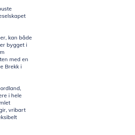
buste
eselskapet
oder, kan både
 er bygget i
om
uten med en
e Brekk i
Nordland,
re i hele
mlet
ir, vribart
eksibelt