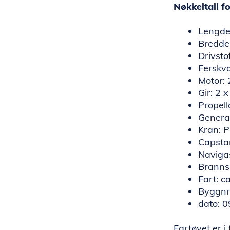
Nøkkeltall f
Lengde
Bredde
Drivsto
Ferskv
Motor:
Gir: 2
Propell
Genera
Kran: 
Capstan
Naviga
Brannsl
Fart: c
Byggnr
dato: 
Fartøyet er i