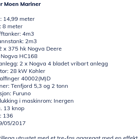
or Moen Mariner
: 14,99 meter
: 8 meter
fftanker: 4m3
annstank: 2m3
 2 x 375 hk Nogva Deere
 x Nogva HC168
anlegg: 2 x Nogva 4 bladet vribart anlegg
tor: 28 kW Kohler
Palfinger 40002(M)D
er: Tenfjord 5,3 og 2 tonn
sjon: Furuno
ukking i maskinrom: Inergen
a. 13 knop
: 136
09/05/2017
 tillegg utrustet med et tre-fas aggregat med en effek