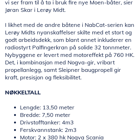
vi ser fram til å ta i bruk fire nye Moen-båter, sier
Jøran Skar i Lerøy Midt.
I likhet med de andre båtene i NabCat-serien kan
Lerøy Midts nyanskaffelser skilte med et stort og
godt arbeidsdekk, som blant annet inkluderer en
radiostyrt Palfingerkran på solide 32 tonnmeter.
Nybyggene er levert med motoreffekt på 760 HK.
Det, i kombinasjon med Nogva-gir, vribart
propellanlegg, samt Sleipner baugpropell gir
kraft, presisjon og fleksibilitet.
NØKKELTALL
Lengde: 13,50 meter
Bredde: 7,50 meter
Drivstofftanker: 4m3
Ferskvannstank: 2m3
Motor: 2 x 380 hk Nogva Scania