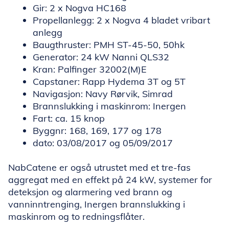
Gir: 2 x Nogva HC168
Propellanlegg: 2 x Nogva 4 bladet vribart
anlegg
Baugthruster: PMH ST-45-50, 50hk
Generator: 24 kW Nanni QLS32
Kran: Palfinger 32002(M)E
Capstaner: Rapp Hydema 3T og 5T
Navigasjon: Navy Rørvik, Simrad
Brannslukking i maskinrom: Inergen
Fart: ca. 15 knop
Byggnr: 168, 169, 177 og 178
dato: 03/08/2017 og 05/09/2017
NabCatene er også utrustet med et tre-fas
aggregat med en effekt på 24 kW, systemer for
deteksjon og alarmering ved brann og
vanninntrenging, Inergen brannslukking i
maskinrom og to redningsflåter.