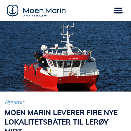
Skip
to
content
Meny
FARTØY
EPOWER
UTSTYR
SERVICE
DIGITAL
FINANSIERING
Nyheter
MOEN MARIN LEVERER FIRE NYE
LOKALITETSBÅTER TIL LERØY