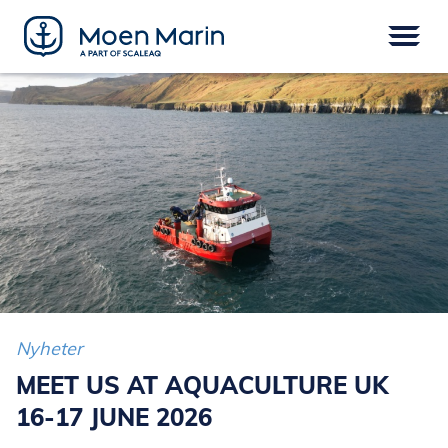
Skip
to
content
Meny
FARTØY
EPOWER
UTSTYR
SERVICE
DIGITAL
FINANSIERING
Nyheter
MEET US AT AQUACULTURE UK
16-17 JUNE 2026