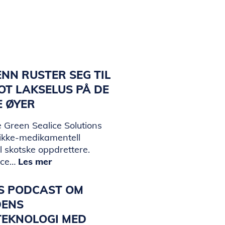
NN RUSTER SEG TIL
T LAKSELUS PÅ DE
E ØYER
 Green Sealice Solutions
 ikke-medikamentell
il skotske oppdrettere.
ice…
Les mer
KS PODCAST OM
DENS
TEKNOLOGI MED