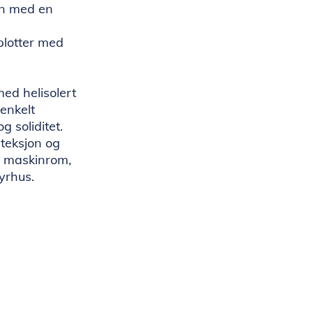
an med en
plotter med
ed helisolert
enkelt
g soliditet.
eteksjon og
i maskinrom,
yrhus.