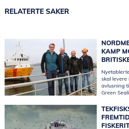
RELATERTE SAKER
NORDME
KAMP MO
BRITISK
Nyetablerte
skal levere
avlusning t
Green Seal
TEKFIS
FREMTI
FISKERI