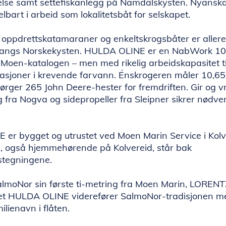
atelse samt settefiskanlegg på Namdalskysten. Nyanska
lbart i arbeid som lokalitetsbåt for selskapet.
oppdrettskatamaraner og enkeltskrogsbåter er allere
 langs Norskekysten. HULDA OLINE er en NabWork 10
i Moen-katalogen – men med rikelig arbeidskapasitet ti
rasjoner i krevende farvann. Énskrogeren måler 10,65
ørger 265 John Deere-hester for fremdriften. Gir og v
 fra Nogva og sidepropeller fra Sleipner sikrer nødve
er bygget og utrustet ved Moen Marin Service i Kol
, også hjemmehørende på Kolvereid, står bak
stegningene.
SalmoNor sin første ti-metring fra Moen Marin, LORENT
et HULDA OLINE viderefører SalmoNor-tradisjonen m
ilienavn i flåten.