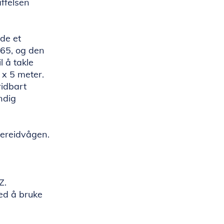
ffelsen
de et
65, og den
l å takle
 x 5 meter.
ridbart
ndig
vereidvågen.
Z.
ed å bruke