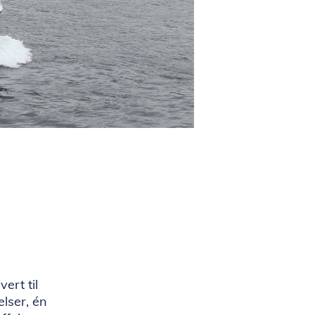
ert til
elser, én