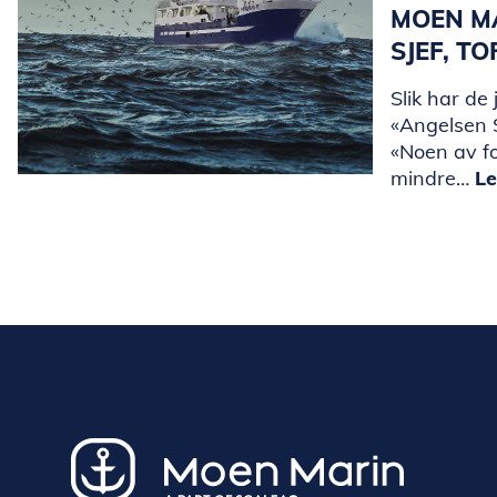
MOEN M
SJEF, T
Slik har de 
«Angelsen S
«Noen av f
mindre…
Le