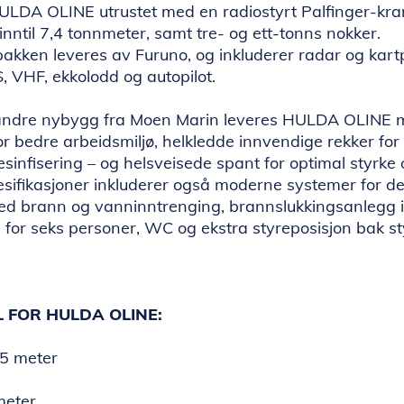
ULDA OLINE utrustet med en radiostyrt Palfinger-kr
inntil 7,4 tonnmeter, samt tre- og ett-tonns nokker.
akken leveres av Furuno, og inkluderer radar og kart
, VHF, ekkolodd og autopilot.
 andre nybygg fra Moen Marin leveres HULDA OLINE m
 bedre arbeidsmiljø, helkledde innvendige rekker for 
sinfisering – og helsveisede spant for optimal styrke o
esifikasjoner inkluderer også moderne systemer for d
ed brann og vanninntrenging, brannslukkingsanlegg 
 for seks personer, WC og ekstra styreposisjon bak st
 FOR HULDA OLINE:
5 meter
meter