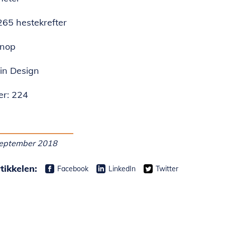
265 hestekrefter
knop
in Design
r: 224
 september 2018
tikkelen:
Facebook
LinkedIn
Twitter