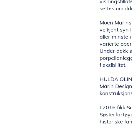
visningstill
settes umidde
Moen Marins 
velkjent syn
aller minste 
varierte ope
Under dekk s
porpellanlegg
fleksibilitet.
HULDA OLINE 
Marin Design
konstruksjon
I 2016 fikk 
Søsterfartøy
historiske fam