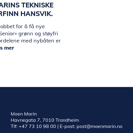
ARINS TEKNISKE
ORFINN HANSVIK.
jobbet for å få nye
enior» grønn og støyfri
ordelene med nybåten er
s mer
Moen Marin
Havnegata 7, 7010 Trondheim
Tlf:
+47 73 10 98 00
| E-post:
post@moenmarin.no