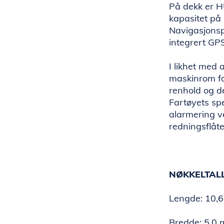
På dekk er H
kapasitet på 
Navigasjonsp
integrert GPS
I likhet med
maskinrom for
renhold og de
Fartøyets sp
alarmering v
redningsflåte
NØKKELTALL
Lengde: 10,6
Bredde: 5,0 