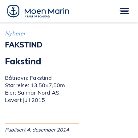
Skip
to
content
Meny
FARTØY
EPOWER
UTSTYR
Nyheter
SERVICE
DIGITAL
FINANSIERING
FAKSTIND
Fakstind
Båtnavn: Fakstind
Størrelse: 13,50×7,50m
Eier: Salmar Nord AS
Levert juli 2015
Publisert 4. desember 2014