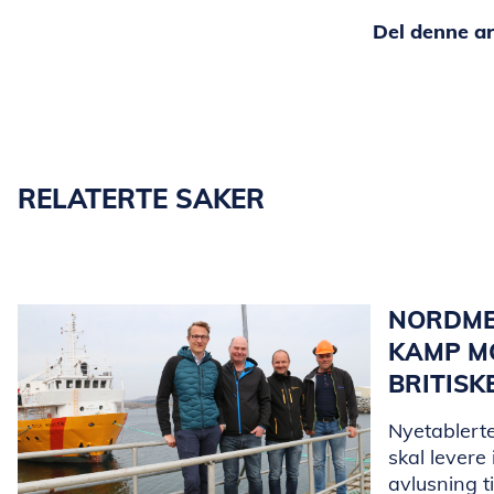
Del denne ar
RELATERTE SAKER
NORDME
KAMP MO
BRITISK
Nyetablerte
skal levere
avlusning t