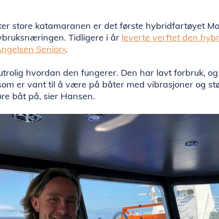
er store katamaranen er det første hybridfartøyet M
avbruksnæringen. Tidligere i år
leverte verftet den hyb
Angelsen Senior»
.
 utrolig hvordan den fungerer. Den har lavt forbruk, og
n som er vant til å være på båter med vibrasjoner og stø
re båt på, sier Hansen.