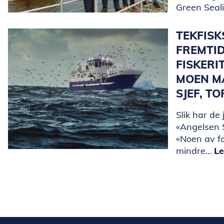
Green Seal
TEKFIS
FREMTI
FISKERI
MOEN M
SJEF, T
Slik har de 
«Angelsen S
«Noen av f
mindre…
Le