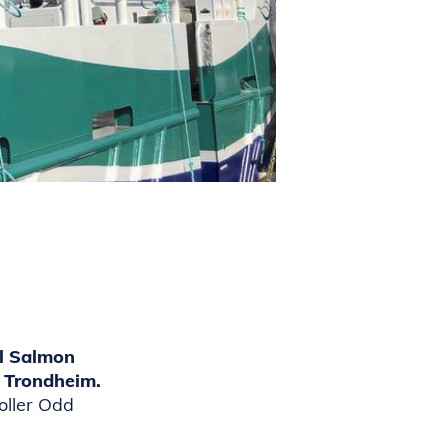
al Salmon
i Trondheim.
roller Odd