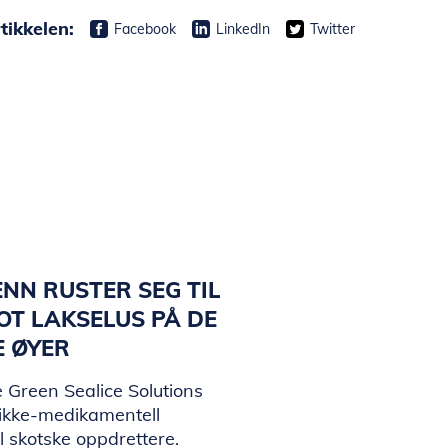
tikkelen:
Facebook
LinkedIn
Twitter
NN RUSTER SEG TIL
T LAKSELUS PÅ DE
E ØYER
 Green Sealice Solutions
 ikke-medikamentell
il skotske oppdrettere.