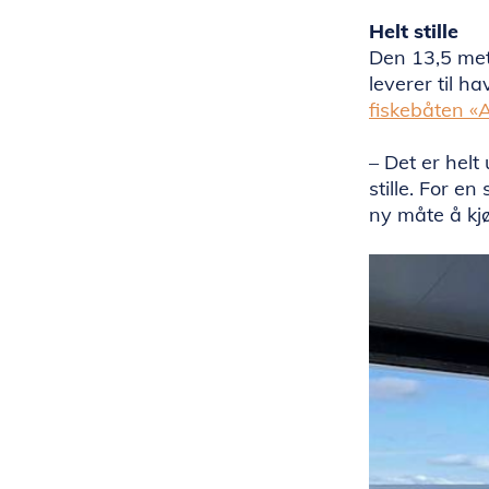
Helt stille
Den 13,5 met
leverer til h
fiskebåten «
– Det er helt
stille. For e
ny måte å kjø