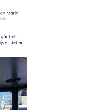
oen Marin
ride
 går helt
y, er det en