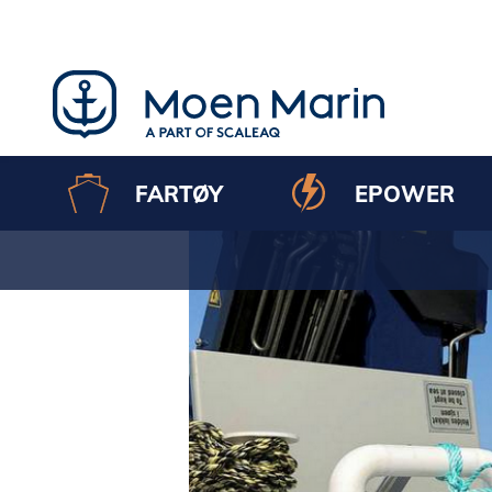
Skip
to
content
FARTØY
EPOWER