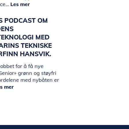
ice…
Les mer
KS PODCAST OM
DENS
TEKNOLOGI MED
ARINS TEKNISKE
ORFINN HANSVIK.
jobbet for å få nye
enior» grønn og støyfri
ordelene med nybåten er
s mer