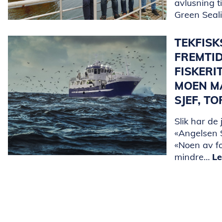
avlusning t
Green Seal
TEKFIS
FREMTI
FISKERI
MOEN M
SJEF, T
Slik har de 
«Angelsen S
«Noen av f
mindre…
Le