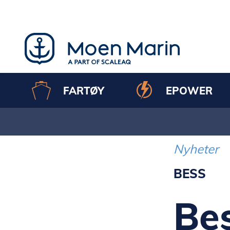
Skip
to
content
FARTØY
EPOWER
Nyheter
BESS
Be