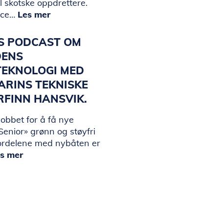
il skotske oppdrettere.
ice…
Les mer
KS PODCAST OM
DENS
TEKNOLOGI MED
ARINS TEKNISKE
ORFINN HANSVIK.
jobbet for å få nye
enior» grønn og støyfri
ordelene med nybåten er
s mer