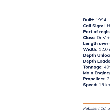
Built:
1994
Call Sign:
L
Port of regis
Class:
DnV + 
Length over 
Width:
12,0
Depth Unloa
Depth Load
Tonnage:
49
Main Engine
Propellers:
2
Speed:
15 kn
Publisert 16. 