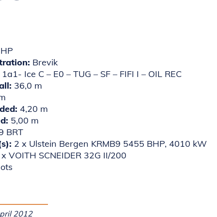
HHP
tration:
Brevik
1a1- Ice C – E0 – TUG – SF – FIFI I – OIL REC
all:
36,0 m
 m
ded:
4,20 m
ed:
5,00 m
9 BRT
(s):
2 x Ulstein Bergen KRMB9 5455 BHP, 4010 kW
 x VOITH SCNEIDER 32G II/200
ots
april 2012