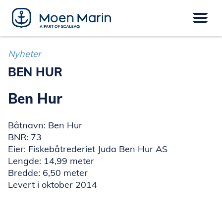
Skip
to
content
Meny
FARTØY
EPOWER
UTSTYR
Nyheter
SERVICE
DIGITAL
FINANSIERING
BEN HUR
Ben Hur
Båtnavn: Ben Hur
BNR: 73
Eier: Fiskebåtrederiet Juda Ben Hur AS
Lengde: 14,99 meter
Bredde: 6,50 meter
Levert i oktober 2014