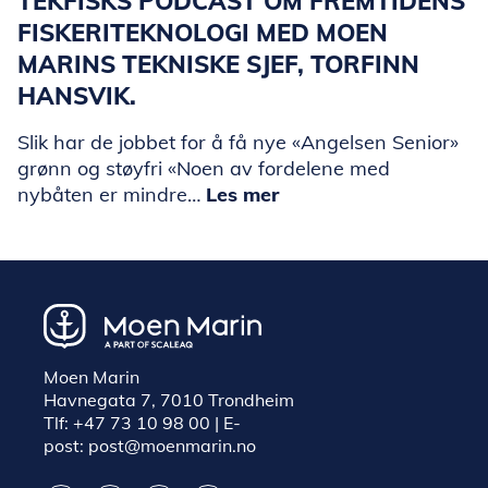
TEKFISKS PODCAST OM FREMTIDENS
FISKERITEKNOLOGI MED MOEN
MARINS TEKNISKE SJEF, TORFINN
HANSVIK.
Slik har de jobbet for å få nye «Angelsen Senior»
grønn og støyfri «Noen av fordelene med
nybåten er mindre…
Les mer
Moen Marin
Havnegata 7, 7010 Trondheim
Tlf:
+47 73 10 98 00
| E-
post:
post@moenmarin.no