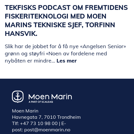
TEKFISKS PODCAST OM FREMTIDENS
FISKERITEKNOLOGI MED MOEN
MARINS TEKNISKE SJEF, TORFINN
HANSVIK.
Slik har de jobbet for å få nye «Angelsen Senior»
grønn og støyfri «Noen av fordelene med
nybåten er mindre…
Les mer
Moen Marin
Havnegata 7, 7010 Trondheim
Tlf:
+47 73 10 98 00
| E-
post:
post@moenmarin.no