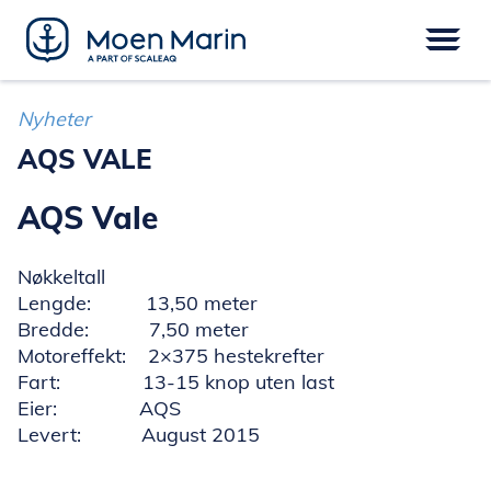
Skip
to
content
Meny
FARTØY
EPOWER
UTSTYR
Nyheter
SERVICE
DIGITAL
FINANSIERING
AQS VALE
AQS Vale
Nøkkeltall
Lengde: 13,50 meter
Bredde: 7,50 meter
Motoreffekt: 2×375 hestekrefter
Fart: 13-15 knop uten last
Eier: AQS
Levert: August 2015