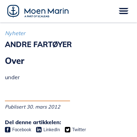
Skip
to
content
Meny
FARTØY
EPOWER
UTSTYR
Nyheter
SERVICE
DIGITAL
FINANSIERING
ANDRE FARTØYER
Over
under
Publisert 30. mars 2012
Del denne artikkelen:
Facebook
LinkedIn
Twitter